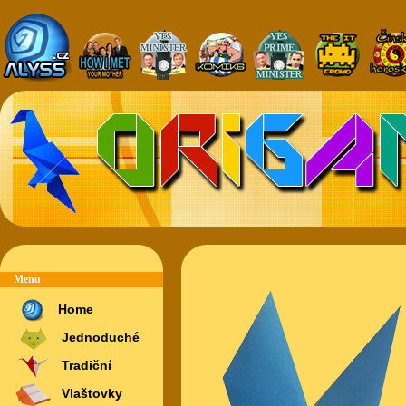
Menu
Home
Jednoduché
Tradiční
Vlaštovky