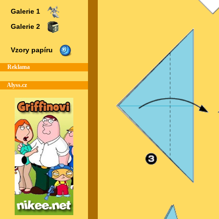
Galerie 1
Galerie 2
Vzory papíru
Reklama
Alyss.cz