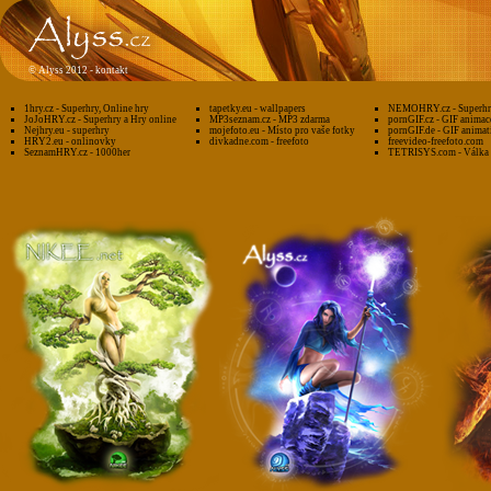
©
Alyss 2012 -
kontakt
1hry.cz - Superhry, Online hry
tapetky.eu - wallpapers
NEMOHRY.cz - Superhry
JoJoHRY.cz - Superhry a Hry online
MP3seznam.cz - MP3 zdarma
pornGIF.cz - GIF animac
Nejhry.eu - superhry
mojefoto.eu - Místo pro vaše fotky
pornGIF.de - GIF animat
HRY2.eu - onlinovky
divkadne.com - freefoto
freevideo-freefoto.com
SeznamHRY.cz - 1000her
TETRISYS.com - Válka 