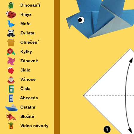
Dinosauři
Hmyz
Moře
Zvířata
Oblečení
Kytky
Zábavné
Jídlo
Vánoce
Čísla
Abeceda
Ostatní
Složité
Video návody