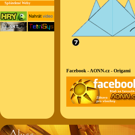
Spřátelené Weby
Facebook - AONN.cz - Origami