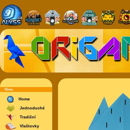
Menu
Home
Jednoduché
Tradiční
Vlaštovky