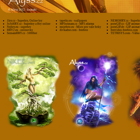
©
Alyss 2012 -
kontakt
1hry.cz - Superhry, Online hry
tapetky.eu - wallpapers
NEMOHRY.cz - Superhry
JoJoHRY.cz - Superhry a Hry online
MP3seznam.cz - MP3 zdarma
pornGIF.cz - GIF animac
Nejhry.eu - superhry
mojefoto.eu - Místo pro vaše fotky
pornGIF.de - GIF animat
HRY2.eu - onlinovky
divkadne.com - freefoto
freevideo-freefoto.com
SeznamHRY.cz - 1000her
TETRISYS.com - Válka 