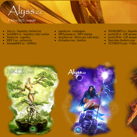
©
Alyss 2012 -
kontakt
1hry.cz - Superhry, Online hry
tapetky.eu - wallpapers
NEMOHRY.cz - Superhry
JoJoHRY.cz - Superhry a Hry online
MP3seznam.cz - MP3 zdarma
pornGIF.cz - GIF animac
Nejhry.eu - superhry
mojefoto.eu - Místo pro vaše fotky
pornGIF.de - GIF animat
HRY2.eu - onlinovky
divkadne.com - freefoto
freevideo-freefoto.com
SeznamHRY.cz - 1000her
TETRISYS.com - Válka 