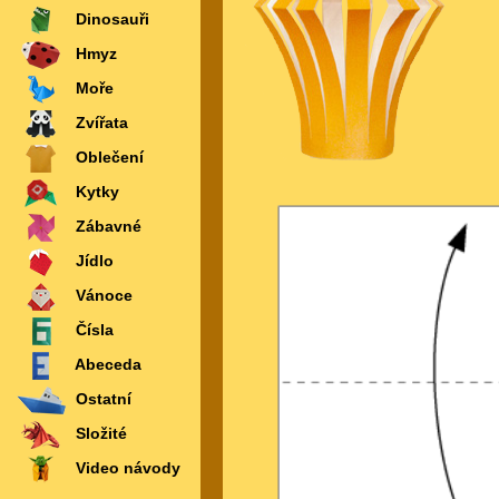
Dinosauři
Hmyz
Moře
Zvířata
Oblečení
Kytky
Zábavné
Jídlo
Vánoce
Čísla
Abeceda
Ostatní
Složité
Video návody