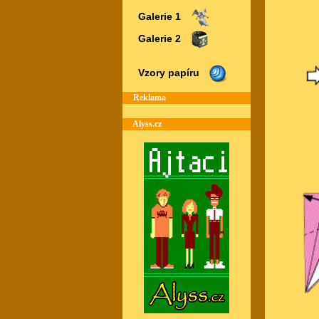
Galerie 1
Galerie 2
Vzory papíru
Reklama
Alyss.cz