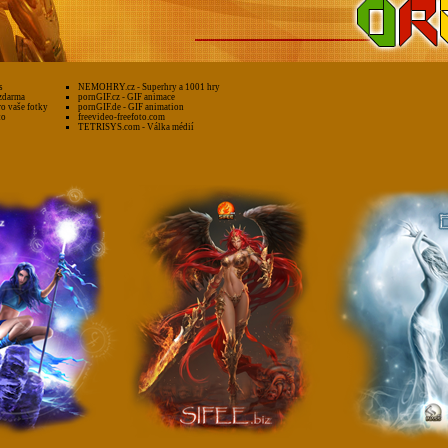
s
NEMOHRY.cz - Superhry a 1001 hry
zdarma
pornGIF.cz - GIF animace
ro vaše fotky
pornGIF.de - GIF animation
to
freevideo-freefoto.com
TETRISYS.com - Válka médií