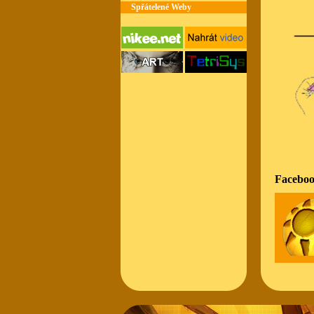
Spřátelené Weby
Faceboo