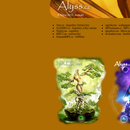
©
Alyss 2012 -
kontakt
1hry.cz - Superhry, Online hry
tapetky.eu - wallpaper
JoJoHRY.cz - Superhry a Hry online
MP3seznam.cz - MP3 
Nejhry.eu - superhry
mojefoto.eu - Místo p
HRY2.eu - onlinovky
divkadne.com - freefo
SeznamHRY.cz - 1000her