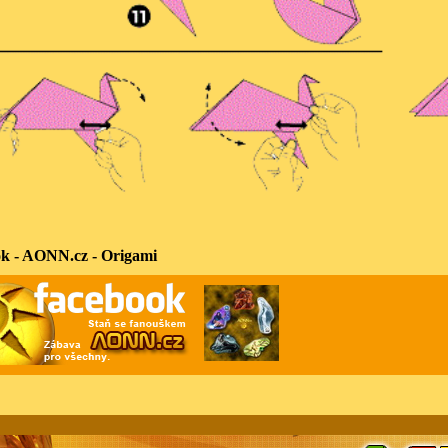
k - AONN.cz - Origami