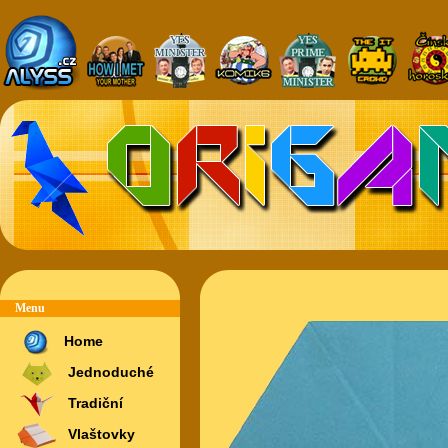
Menu
Home
Jednoduché
Tradiční
Vlaštovky