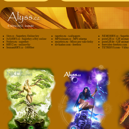
©
Alyss 2012 -
kontakt
1hry.cz - Superhry, Online hry
tapetky.eu - wallpapers
NEMOHRY.cz - Superhry
JoJoHRY.cz - Superhry a Hry online
MP3seznam.cz - MP3 zdarma
pornGIF.cz - GIF animac
Nejhry.eu - superhry
mojefoto.eu - Místo pro vaše fotky
pornGIF.de - GIF animat
HRY2.eu - onlinovky
divkadne.com - freefoto
freevideo-freefoto.com
SeznamHRY.cz - 1000her
TETRISYS.com - Válka 