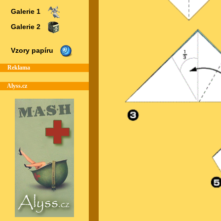
Galerie 1
Galerie 2
Vzory papíru
Reklama
Alyss.cz