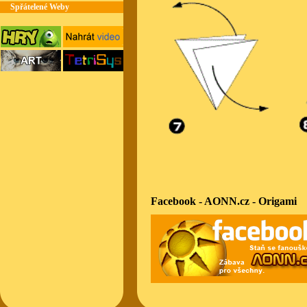
Spřátelené Weby
Facebook - AONN.cz - Origami