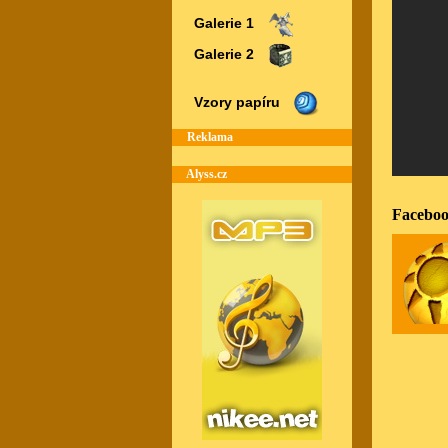
Galerie 1
Galerie 2
Vzory papíru
Reklama
Alyss.cz
Faceboo