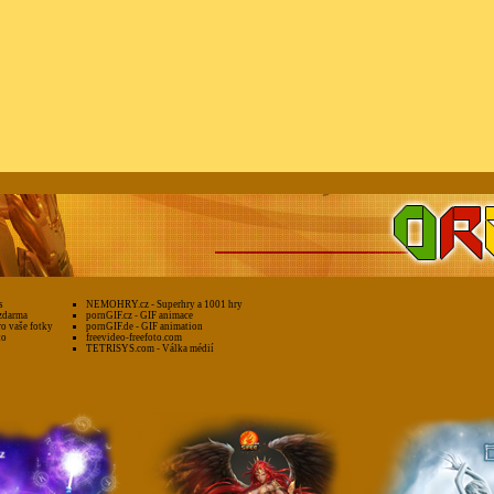
s
NEMOHRY.cz - Superhry a 1001 hry
zdarma
pornGIF.cz - GIF animace
ro vaše fotky
pornGIF.de - GIF animation
to
freevideo-freefoto.com
TETRISYS.com - Válka médií