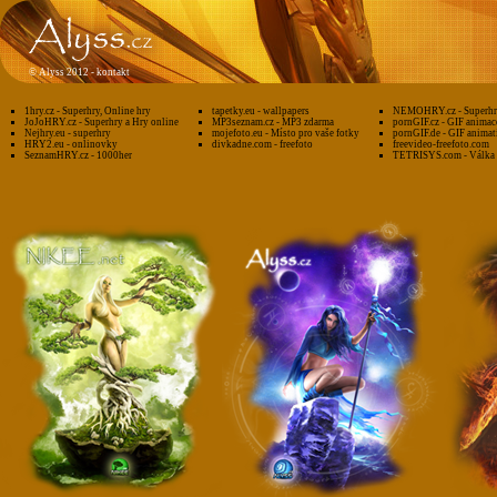
©
Alyss 2012 -
kontakt
1hry.cz - Superhry, Online hry
tapetky.eu - wallpapers
NEMOHRY.cz - Superhry
JoJoHRY.cz - Superhry a Hry online
MP3seznam.cz - MP3 zdarma
pornGIF.cz - GIF animac
Nejhry.eu - superhry
mojefoto.eu - Místo pro vaše fotky
pornGIF.de - GIF animat
HRY2.eu - onlinovky
divkadne.com - freefoto
freevideo-freefoto.com
SeznamHRY.cz - 1000her
TETRISYS.com - Válka 