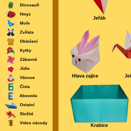
Dinosauři
Hmyz
Jeřáb
Moře
Zvířata
Oblečení
Kytky
Zábavné
Jídlo
Hlava zajíce
Je
Vánoce
Čísla
Abeceda
Ostatní
Složité
Video návody
Krabice